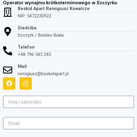
Operator wynajmu krótkoterminowego w Szczyrku
Beskid Apart Remigiusz Kowalcze
NIP: 5472230922
Siedziba
Szczyrk / Bielsko-Biała
Telefon
+48 796 543 243
Mail
remigiusz@beskidapart.pl
F
I
a
n
c
s
e
t
Imię
b
a
i
o
g
nazwisko
o
r
Email
k
a
m